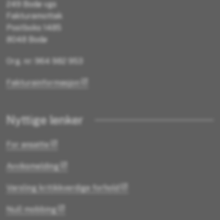
249 Bodø vgs
Fakturamottak
Postboks 1485
8048 Bodø
Org. nr: 964 982 953
Fakturainformasjon
Nyttige lenker
For ansatte
Avviksmelding
Varsling kritikkverdige forhold
Null mobbing