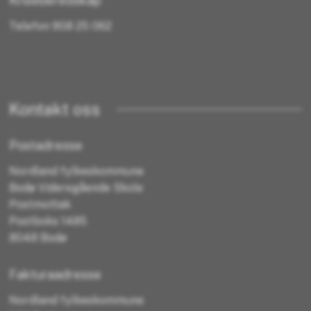
Kriseberedskap
Telefon 908 25 062
Kontakt oss
Postadresse
Nordland fylkeskommune
Bodø Videregående Skole
Postmottak
Postboks 1485
8048 Bodø
Fakturaadresse
Nordland fylkeskommune