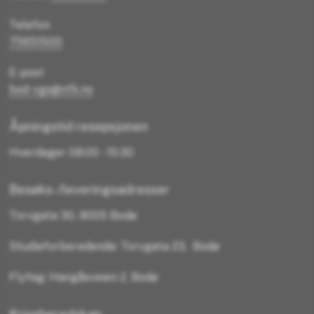
Telefon
75651500
E-post
bod-vgs@nfk.no
Åpningstid resepsjonen
Hverdager 08:00 - 15:30
Besøks-/leveringsadresser
Torvgata 30, 8005 Bodø
Studieforberedende: Torvgata 23, Bodø
Flyfag: Hangåsveien 2, Bodø