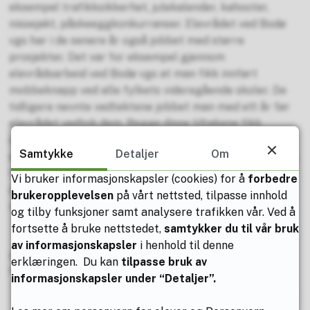
eksempel trafikksikkerhet, julekalender, kahooter,
nissejakt, påskeeggkonkurranser. Elevrådet ved Bodø
vgs har i de senere år også jobbet med større
prosjekter. Det var for eksempel gjennom
elevrådsarbeid ved Bodø vgs at man fikk innført
mobbeknapp ved alle fylkets videregående skoler. De
tidligere nevnte vedtektene jobbet man med ett år før
elevrådet vedtok dem. Begge disse tiltakene fikk
oppmerksomhet på statsrådnivå. Et velfungerende
Samtykke
Detaljer
Om
elevråd er avhengige av tillitselever som ønsker å jobbe
for det beste for sine medelever. Er du en slik person er
Vi bruker informasjonskapsler (cookies) for å
forbedre
du hjertelig velkommen til å melde deg som tillitselev
brukeropplevelsen
på vårt nettsted, tilpasse innhold
ved skolestart.
og tilby funksjoner samt analysere trafikken vår. Ved å
fortsette å bruke nettstedet,
samtykker du til vår bruk
av informasjonskapsler
i henhold til denne
Publisert av
Elisabeth Eide Nilsen
erklæringen. Du kan
tilpasse bruk av
Sist endret
02.05.2025 12.41
informasjonskapsler under “Detaljer”.