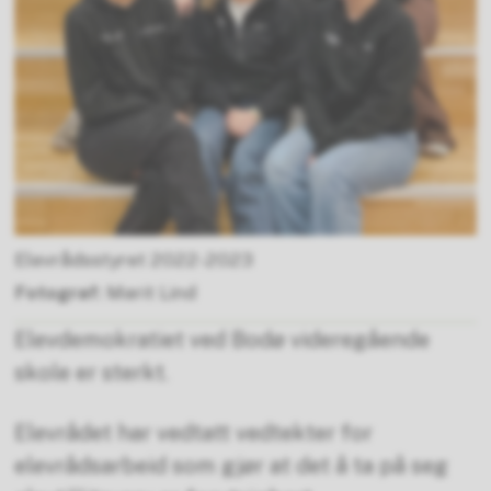
Elevrådsstyret 2022-2023
Marit Lind
Elevdemokratiet ved Bodø videregående
skole er sterkt.
Elevrådet har vedtatt vedtekter for
elevrådsarbeid som gjør at det å ta på seg