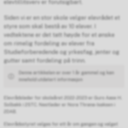
elevtillitsverv er forutsigbart.
Siden vi er en stor skole velger elevrådet et
styre som skal bestå av 10 elever. I
vedtektene er det tatt høyde for et ønske
om rimelig fordeling av elever fra
Studieforberedende og yrkesfag, jenter og
gutter samt fordeling på trinn.
Denne artikkelen er over 1 år gammel og kan
innehold utdatert informasjon
Elevrådsleder for skoleåret 2022-2023 er Guro Aase H.
Solbakk i 2STC. Nestleder er Nora Thrana-Isaksen i
2DAB.
Elevrådsstyret velges for ett år om gangen og valget