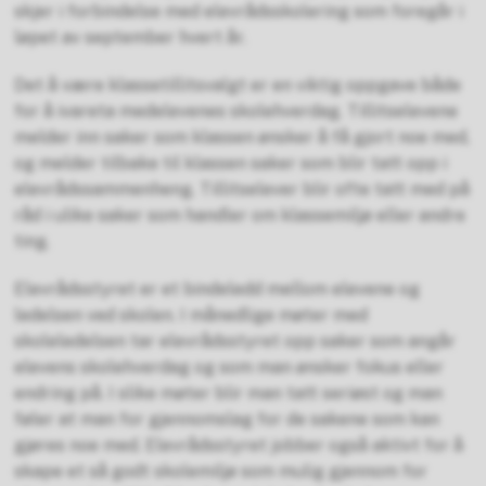
skjer i forbindelse med elevrådsskolering som foregår i
løpet av september hvert år.
Det å være klassetillitsvalgt er en viktig oppgave både
for å ivareta medelevenes skolehverdag. Tillitselevene
melder inn saker som klassen ønsker å få gjort noe med,
og melder tilbake til klassen saker som blir tatt opp i
elevrådssammenheng. Tillitselever blir ofte tatt med på
råd i ulike saker som handler om klassemiljø eller andre
ting.
Elevrådsstyret er et bindeledd mellom elevene og
ledelsen ved skolen. I månedlige møter med
skoleledelsen tar elevrådsstyret opp saker som angår
elevens skolehverdag og som man ønsker fokus eller
endring på. I slike møter blir man tatt seriøst og man
føler at man for gjennomslag for de sakene som kan
gjøres noe med. Elevrådsstyret jobber også aktivt for å
skape et så godt skolemiljø som mulig gjennom for