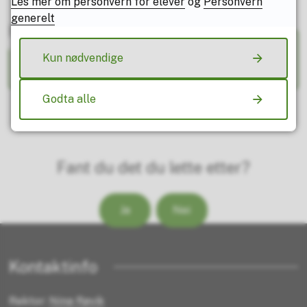
Les mer om personvern for elever
og
Personvern
generelt
Har du spørsmål?
Kun nødvendige
Godta alle
Fant du det du lette etter?
Ja
Nei
Kontaktinfo
Rektor:
Nina Røvik