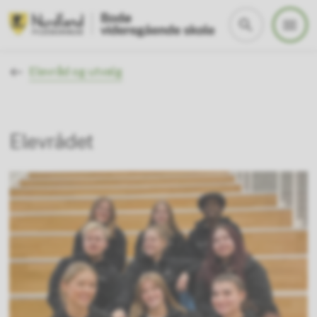
Bodø videregående skole
Du er her:
Elevråd og utvalg
Elevrådet