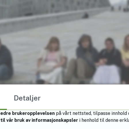
Detaljer
bedre brukeropplevelsen
på vårt nettsted, tilpasse innhold
til vår bruk av informasjonskapsler
i henhold til denne er
er fra AO, Bodø videregående skole, på Operataket juni