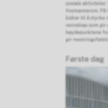
sosiale aktivitete
firemannsrom. På t
bidrar til å styrke
vennskap som gir ø
høydepunktene for 
gir mestringsfølels
Første dag