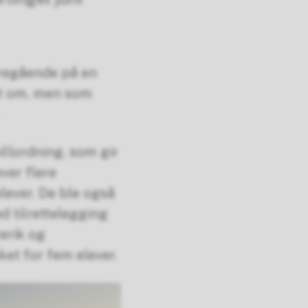
eregående på en
mt om, men som
illordning, som gir
ver flere
lever. De ble også
d tilrettelegging
rerik og
ket for fem elever.