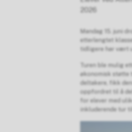
2026
Mandag 15. juni dr
etterlengtet klass
tidligere har vært
Turen ble mulig ett
økonomisk støtte t
deltakere, fikk de
oppfordret til å d
for elever med uli
inkluderende tur t