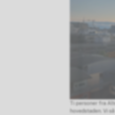
Ti personer fra Alt
hovedstaden. Vi så 