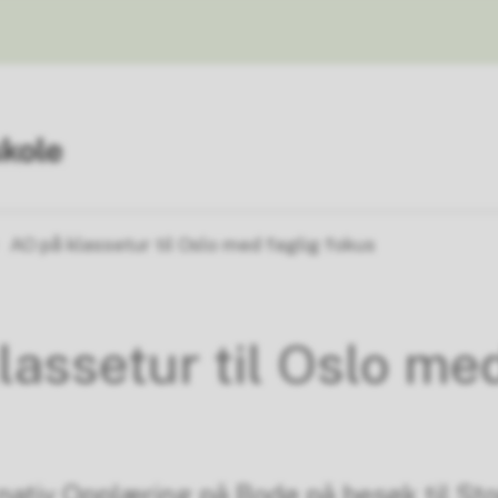
AO på klassetur til Oslo med faglig fokus
lassetur til Oslo me
nativ Opplæring på Bodø på besøk til Stor