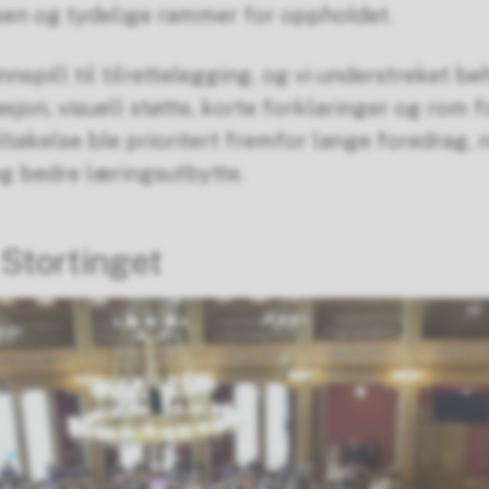
sen og tydelige rammer for oppholdet.
nspill til tilrettelegging, og vi understreket b
sjon, visuell støtte, korte forklaringer og rom 
ltakelse ble prioritert fremfor lange foredrag, 
g bedre læringsutbytte.
Stortinget