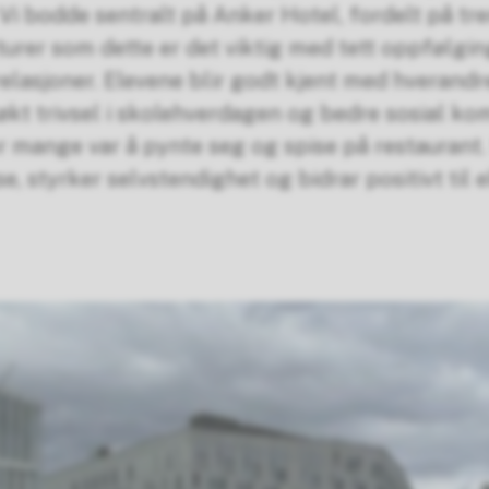
r. Vi bodde sentralt på Anker Hotel, fordelt på 
urer som dette er det viktig med tett oppfølgi
 relasjoner. Elevene blir godt kjent med hverand
kt trivsel i skolehverdagen og bedre sosial ko
mange var å pynte seg og spise på restaurant.
e, styrker selvstendighet og bidrar positivt til 