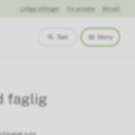
Ledige stillinger
For ansatte
Aktuelt
Søk
Meny
d faglig
tinget juni