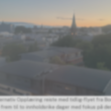
ernativ Opplæring reiste med tidlig-flyet fra Bo
frem til to innholdsrike dager med fokus på demo