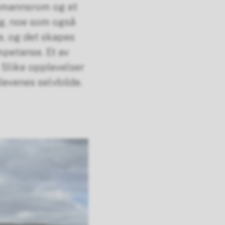
tremannsrom og et
ng, noe som også
re, og det skapes
mpetanse. Et av
 Slike opplevelser
elevenes selvbilde.