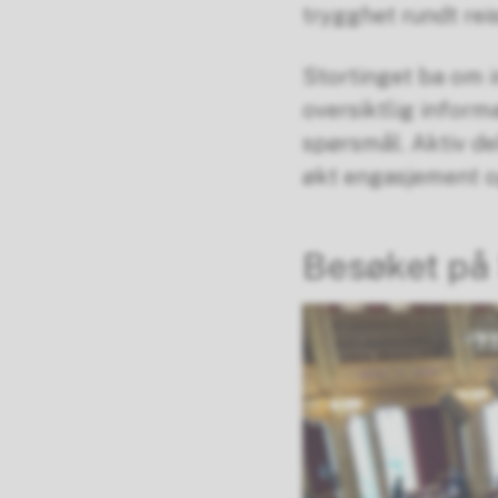
trygghet rundt rei
Stortinget ba om in
oversiktlig informa
spørsmål. Aktiv de
økt engasjement o
B
esøket på 