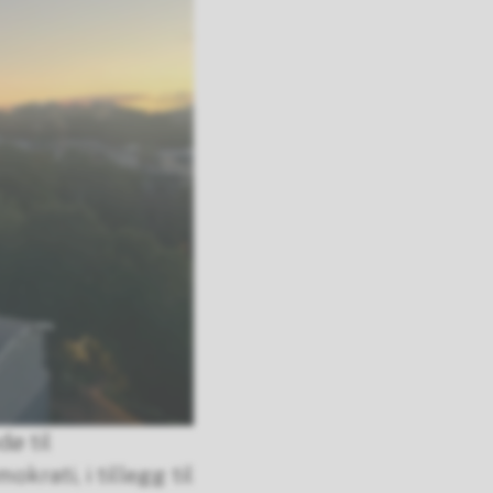
dø til
krati, i tillegg til