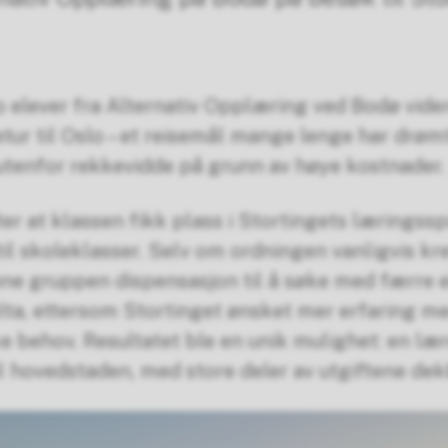
o elever fra Alternativ Opplæring ved Bodø vid
etur til Oslo – et reisemål mange lenge har drø
 utenfor rekkevidde på grunn av høye kostnader.
er at klassen fikk plass i Stortingets læringssp
il skoleklasser. Selv om ordningen vanligvis kre
nne gruppen dispensasjon til å søke med færre e
elta, ettersom Stortinget ønsket mer erfaring me
ke behov. Resultatet ble en unik mulighet: en læ
il hovedstaden, med store deler av utgiftene dek