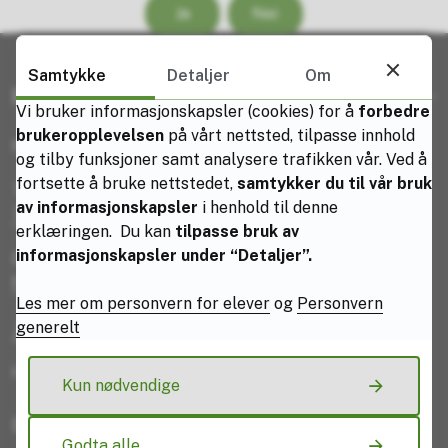
Ja
Nei
Samtykke
Detaljer
Om
Kontaktinfo
Vi bruker informasjonskapsler (cookies) for å
forbedre
brukeropplevelsen
på vårt nettsted, tilpasse innhold
Rektor:
Nina Røvik
og tilby funksjoner samt analysere trafikken vår. Ved å
fortsette å bruke nettstedet,
samtykker du til vår bruk
Telefon
av informasjonskapsler
i henhold til denne
75651500
erklæringen. Du kan
tilpasse bruk av
informasjonskapsler under “Detaljer”.
E-post
bod-vgs@nfk.no
Les mer om personvern for elever
og
Personvern
generelt
Åpningstid resepsjonen
Hverdager 08:00 - 15:30
Kun nødvendige
Besøks-/leveringsadresser
Godta alle