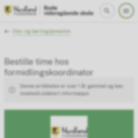
Bodø videregående skole
Du er her:
Elev- og lærlingtjenesten
Bestille time hos
formidlingskoordinator
Denne artikkelen er over 1 år gammel og kan
innehold utdatert informasjon