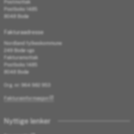
Postmottak
Postboks 1485
8048 Bodø
Fakturaadresse
Nordland fylkeskommune
249 Bodø vgs
Fakturamottak
Postboks 1485
8048 Bodø
Org. nr: 964 982 953
Fakturainformasjon
Nyttige lenker