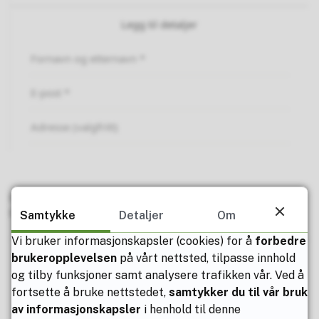
Publisert av
Elisabeth Eide Nilsen
Sist endret
05.02.2025 15.07
Samtykke
Detaljer
Om
Vi bruker informasjonskapsler (cookies) for å
forbedre
brukeropplevelsen
på vårt nettsted, tilpasse innhold
og tilby funksjoner samt analysere trafikken vår. Ved å
Fant du det du lette etter?
fortsette å bruke nettstedet,
samtykker du til vår bruk
av informasjonskapsler
i henhold til denne