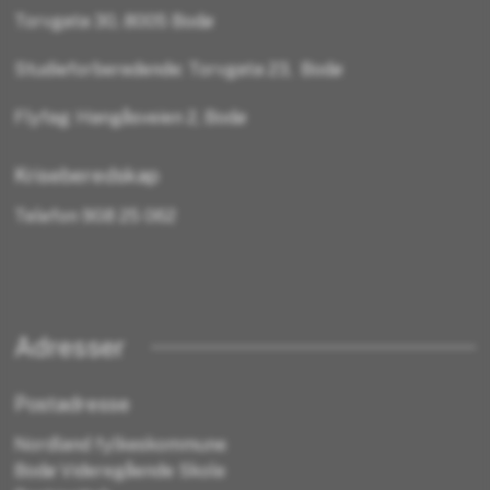
Torvgata 30, 8005 Bodø
Studieforberedende: Torvgata 23, Bodø
Flyfag: Hangåsveien 2, Bodø
Kriseberedskap
Telefon 908 25 062
Adresser
Postadresse
Nordland fylkeskommune
Bodø Videregående Skole