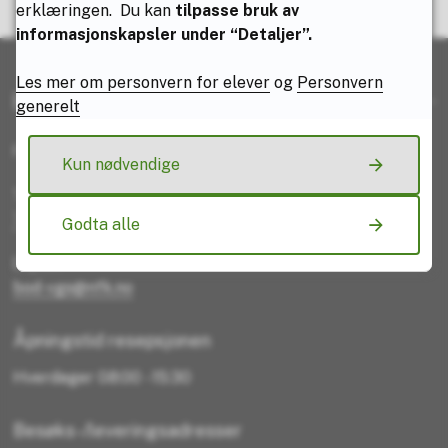
erklæringen. Du kan
tilpasse bruk av
Ja
Nei
informasjonskapsler under “Detaljer”.
Les mer om personvern for elever
og
Personvern
Kontaktinfo
generelt
Rektor:
Nina Røvik
Kun nødvendige
Telefon
75651500
Godta alle
E-post
bod-vgs@nfk.no
Åpningstid resepsjonen
Hverdager 08:00 - 15:30
Besøks-/leveringsadresser