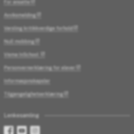
For ansatte
Avviksmelding
Varsling kritikkverdige forhold
Null mobbing
Visma InSchool
Personvernerklæring for elever
Informasjonskapsler
Tilgjengelighetserklæring
Lenkesamling